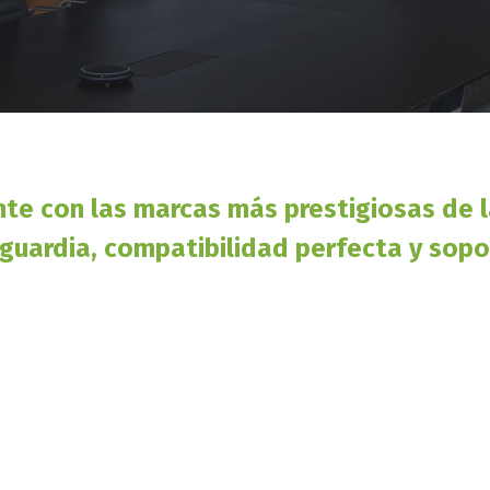
e con las marcas más prestigiosas de l
guardia, compatibilidad perfecta y sopo