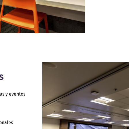
s
as y eventos
onales