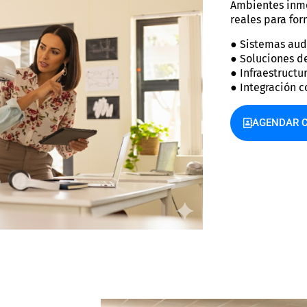
Ambientes inme
reales para for
● Sistemas aud
● Soluciones d
● Infraestructu
● Integración 
AGENDAR C