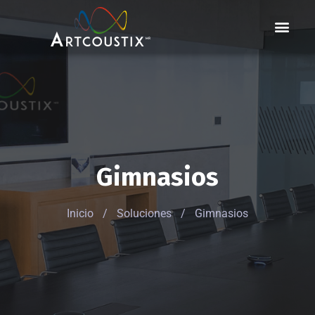
Marcas & Par
Gimnasios
Inicio
/
Soluciones
/
Gimnasios